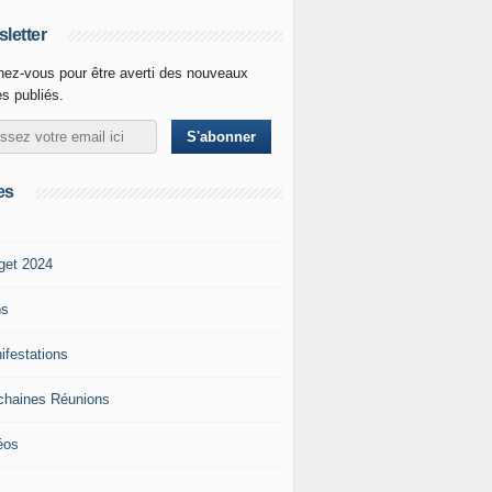
letter
ez-vous pour être averti des nouveaux
es publiés.
es
get 2024
ns
ifestations
chaines Réunions
éos