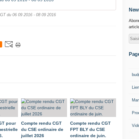
News
GT du 06 09 2016 - 08 09 2016
Abonn
articl
Pag
bud
Lie
Man
Pro
GT pour
Compte rendu CGT
Compte rendu CGT
Vid
estrielle
du CSE ordinaire de
FPT BLY du CSE
6.
juillet 2026
ordinaire de juin.