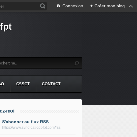
Connexion
+
Créer mon blog
fpt
AO
CSSCT
CONTACT
ez-moi
S'abonner au flux RSS
https://www.syndicat-cgt-fpt.com/rss