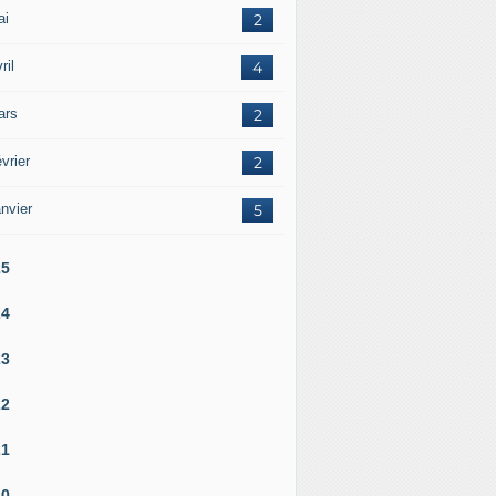
ai
2
ril
4
ars
2
vrier
2
nvier
5
25
24
23
22
21
20