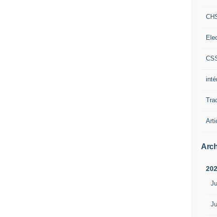
CH
Ele
CS
int
Tra
Arti
Arch
20
Ju
Ju