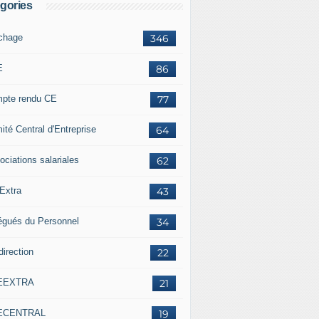
gories
ichage
346
E
86
pte rendu CE
77
ité Central d'Entreprise
64
ociations salariales
62
Extra
43
égués du Personnel
34
direction
22
EEXTRA
21
ECENTRAL
19