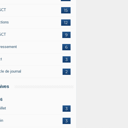
SCT
15
ctions
12
SCT
9
éressement
6
ct
3
cle de journal
2
ives
26
illet
3
in
3