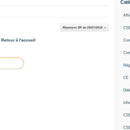
Caté
Aff
CS
Réponses DP du 25/07/2016
Retour à l'accueil
Com
Com
Nég
CE 
Dél
info
CS
CS