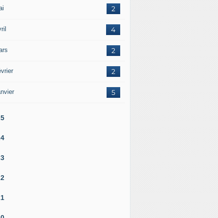
ai
2
ril
4
ars
2
vrier
2
nvier
5
25
24
23
22
21
20