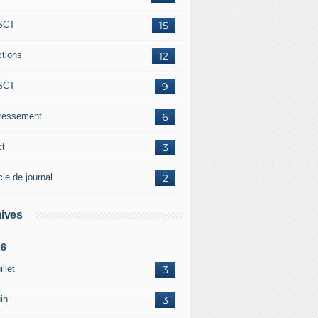
SCT
15
ctions
12
SCT
9
éressement
6
ct
3
cle de journal
2
ives
26
illet
3
in
3