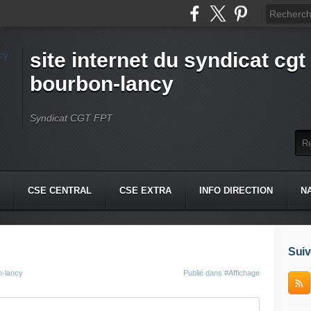
site internet du syndicat cgt 
bourbon-lancy
Syndicat CGT FPT
CSE CENTRAL
CSE EXTRA
INFO DIRECTION
N
Suiv
n-lancy
Publié dans
#Affichage