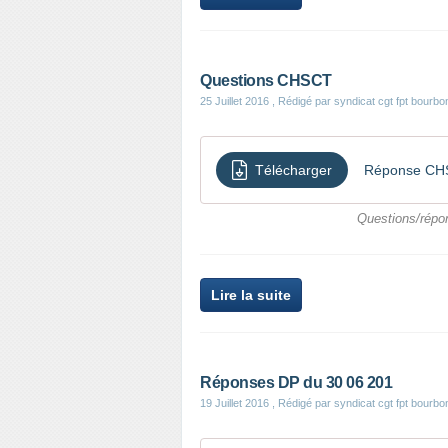
Questions CHSCT
25 Juillet 2016
, Rédigé par syndicat cgt fpt bourbo
Télécharger
Réponse CH
Questions/répo
Lire la suite
Réponses DP du 30 06 201
19 Juillet 2016
, Rédigé par syndicat cgt fpt bourbo