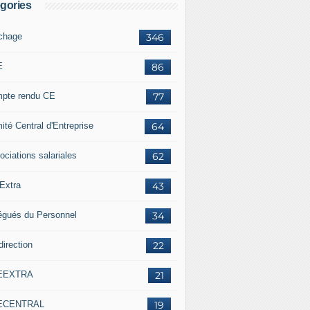
gories
ichage
346
E
86
pte rendu CE
77
ité Central d'Entreprise
64
ociations salariales
62
Extra
43
égués du Personnel
34
direction
22
EEXTRA
21
ECENTRAL
19