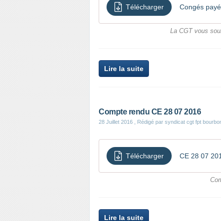
Télécharger
Congés payé
La CGT vous souh
Lire la suite
Compte rendu CE 28 07 2016
28 Juillet 2016
, Rédigé par syndicat cgt fpt bourbo
Télécharger
CE 28 07 20
Com
Lire la suite