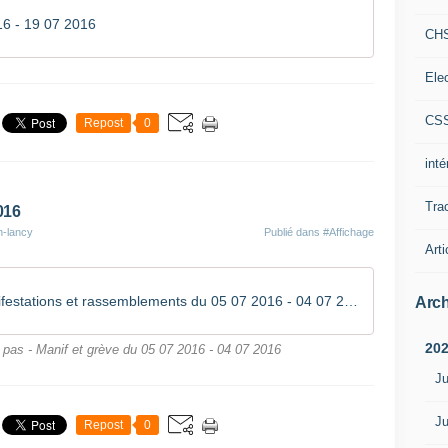
6 - 19 07 2016
CH
Ele
CS
Repost
0
int
Tra
016
n-lancy
Publié dans
#Affichage
Arti
Grèves, manifestations et rassemblements du 05 07 2016 - 04 07 2016
Arch
20
pas - Manif et grève du 05 07 2016 - 04 07 2016
Ju
Ju
Repost
0