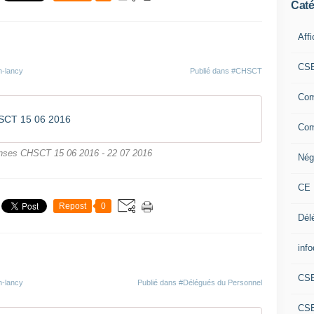
Caté
Aff
CS
n-lancy
Publié dans
#CHSCT
Com
SCT 15 06 2016
Com
nses CHSCT 15 06 2016 - 22 07 2016
Nég
CE 
Repost
0
Dél
info
CS
n-lancy
Publié dans
#Délégués du Personnel
CS