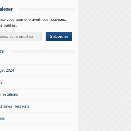
letter
ez-vous pour être averti des nouveaux
es publiés.
es
get 2024
ns
ifestations
chaines Réunions
éos