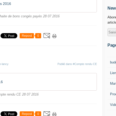
s 2016
News
aite de bons congés payés 28 07 2016
Abonn
articl
Repost
0
Pag
bud
n-lancy
Publié dans
#Compte rendu CE
Lie
16
Man
Pro
pte rendu CE 28 07 2016
Vid
Repost
0