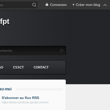
Connexion
+
Créer mon blog
fpt
AO
CSSCT
CONTACT
ez-moi
S'abonner au flux RSS
https://www.syndicat-cgt-fpt.com/rss