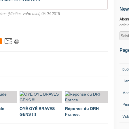
News
aires (Vérifiez votre mini) 05 04 2018
Abonn
articl
Pag
bud
Lie
Man
Pro
ude
OYÉ OYÉ BRAVES
Réponse du DRH
GENS !!!
France.
Vid