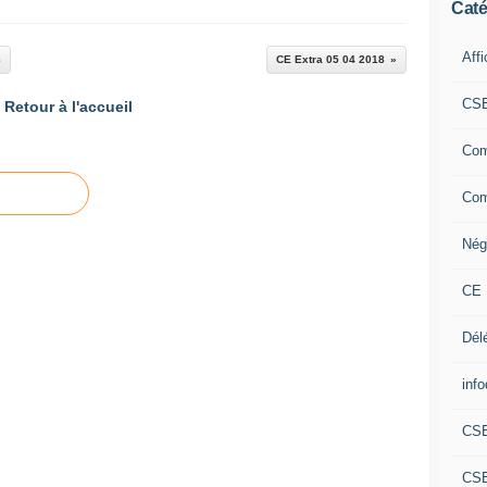
Caté
Aff
8
CE Extra 05 04 2018
CS
Retour à l'accueil
Com
Com
Nég
CE 
Dél
info
CS
CS