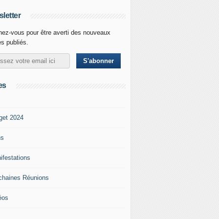
letter
ez-vous pour être averti des nouveaux
es publiés.
es
get 2024
ns
ifestations
chaines Réunions
éos