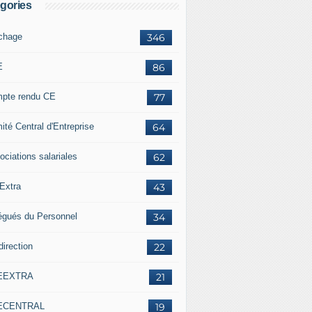
gories
ichage
346
E
86
pte rendu CE
77
ité Central d'Entreprise
64
ociations salariales
62
Extra
43
égués du Personnel
34
direction
22
EEXTRA
21
ECENTRAL
19