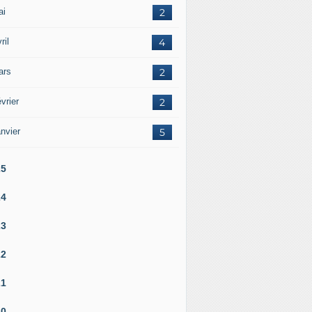
ai
2
ril
4
ars
2
vrier
2
nvier
5
25
24
23
22
21
20