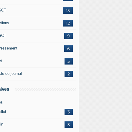
SCT
15
ctions
12
SCT
9
éressement
6
ct
3
cle de journal
2
ives
26
illet
3
in
3