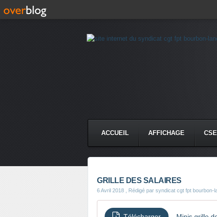
ACCUEIL
AFFICHAGE
CSE
GRILLE DES SALAIRES
6 Avril 2018
, Rédigé par syndicat cgt fpt bourbon-
Télécharger
Minis grille 