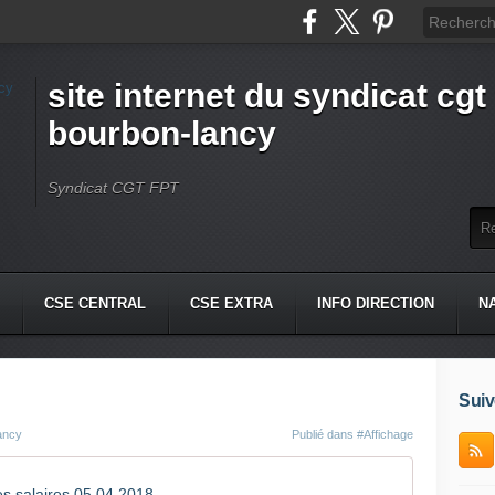
site internet du syndicat cgt 
bourbon-lancy
Syndicat CGT FPT
CSE CENTRAL
CSE EXTRA
INFO DIRECTION
N
Suiv
lancy
Publié dans
#Affichage
des salaires 05 04 2018