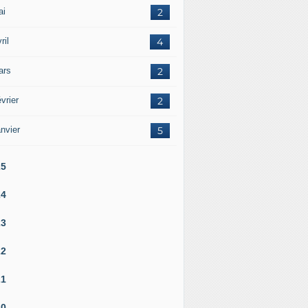
ai
2
ril
4
ars
2
vrier
2
nvier
5
25
24
23
22
21
20