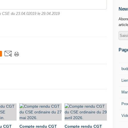
News
 CSE du 23.04.02019 le 29.04.2019
Abonn
articl
Pag
bud
Lie
Man
Pro
Vid
du CGT
Compte rendu CGT
Compte rendu CGT