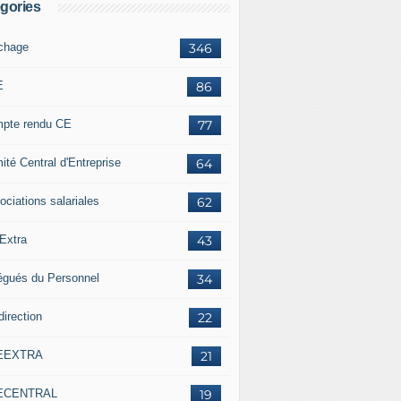
gories
ichage
346
E
86
pte rendu CE
77
ité Central d'Entreprise
64
ociations salariales
62
Extra
43
égués du Personnel
34
direction
22
EEXTRA
21
ECENTRAL
19