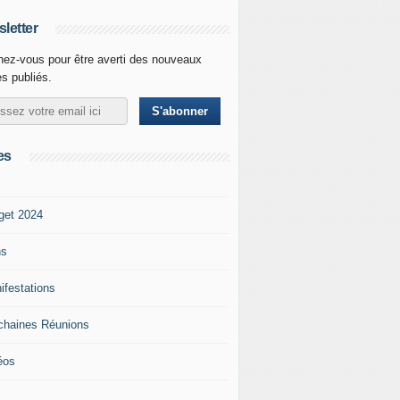
letter
ez-vous pour être averti des nouveaux
es publiés.
es
get 2024
ns
ifestations
chaines Réunions
éos