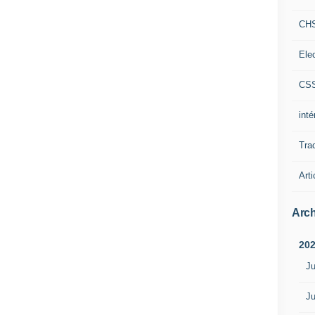
CH
Ele
CS
int
Tra
Arti
Arch
20
Ju
Ju