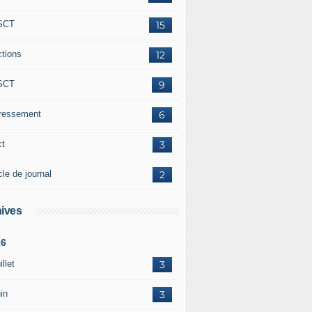
SCT
15
ctions
12
SCT
9
éressement
6
ct
3
cle de journal
2
ives
26
illet
3
in
3