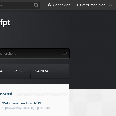
Connexion
+
Créer mon blog
fpt
AO
CSSCT
CONTACT
ez-moi
S'abonner au flux RSS
https://www.syndicat-cgt-fpt.com/rss