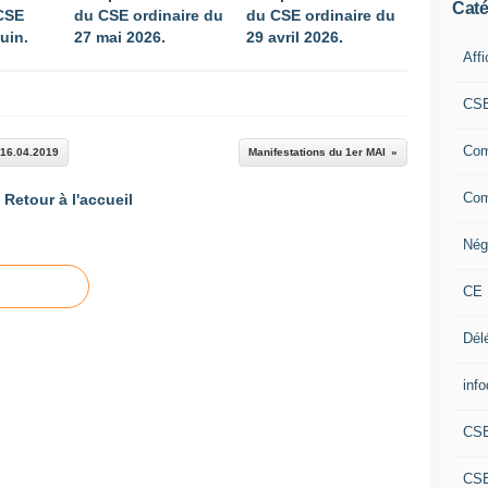
Caté
CSE
du CSE ordinaire du
du CSE ordinaire du
juin.
27 mai 2026.
29 avril 2026.
Aff
CS
Com
 16.04.2019
Manifestations du 1er MAI
Com
Retour à l'accueil
Nég
CE 
Dél
info
CS
CS