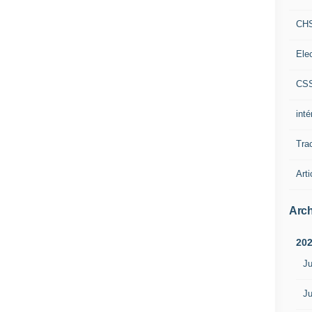
CH
Ele
CS
int
Tra
Arti
Arch
20
Ju
Ju