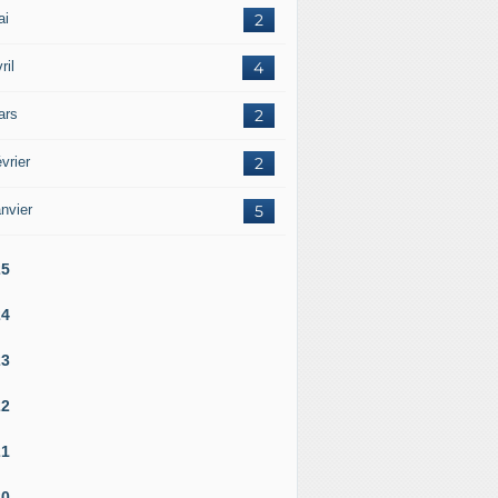
ai
2
ril
4
ars
2
vrier
2
nvier
5
25
24
23
22
21
20