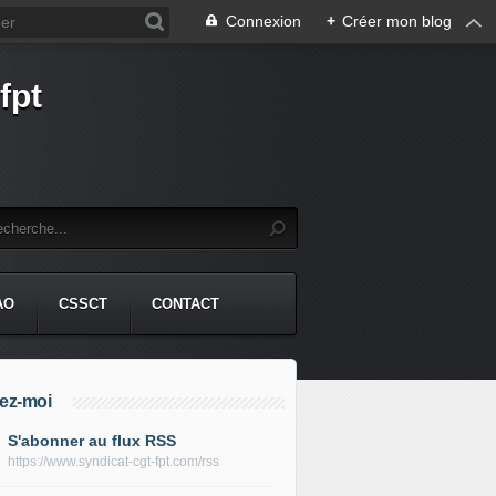
Connexion
+
Créer mon blog
fpt
AO
CSSCT
CONTACT
ez-moi
S'abonner au flux RSS
https://www.syndicat-cgt-fpt.com/rss