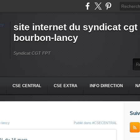
site internet du syndicat cgt 
bourbon-lancy
Syndicat CGT FPT
CSE CENTRAL
CSE EXTRA
INFO DIRECTION
N
Suiv
n-lancy
Publié dans
#CSECENTRAL
L du 16 mars