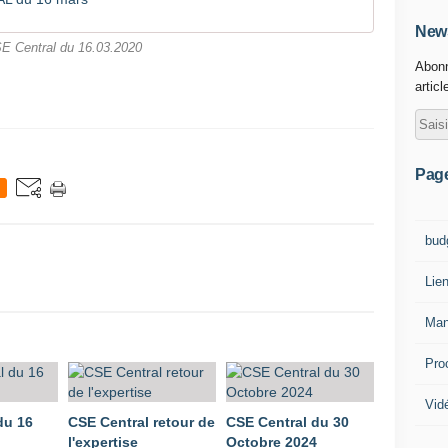
News
E Central du 16.03.2020
Abonn
articl
Pag
bud
Lie
Man
Pro
Vid
du 16
CSE Central retour de
CSE Central du 30
l'expertise
Octobre 2024