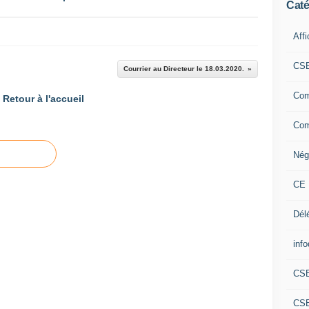
Caté
Aff
CS
Courrier au Directeur le 18.03.2020.
Com
Retour à l'accueil
Com
Nég
CE 
Dél
info
CS
CS