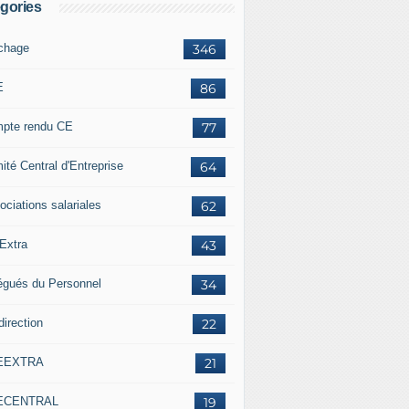
gories
ichage
346
E
86
pte rendu CE
77
ité Central d'Entreprise
64
ociations salariales
62
Extra
43
égués du Personnel
34
direction
22
EEXTRA
21
ECENTRAL
19