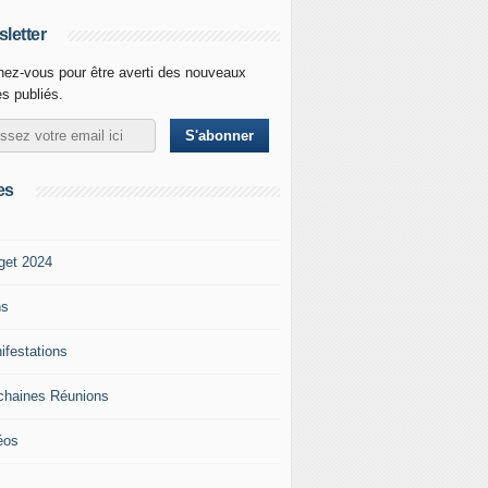
letter
ez-vous pour être averti des nouveaux
es publiés.
es
get 2024
ns
ifestations
chaines Réunions
éos