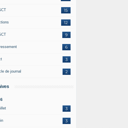
SCT
15
ctions
12
SCT
9
éressement
6
ct
3
cle de journal
2
ives
26
illet
3
in
3