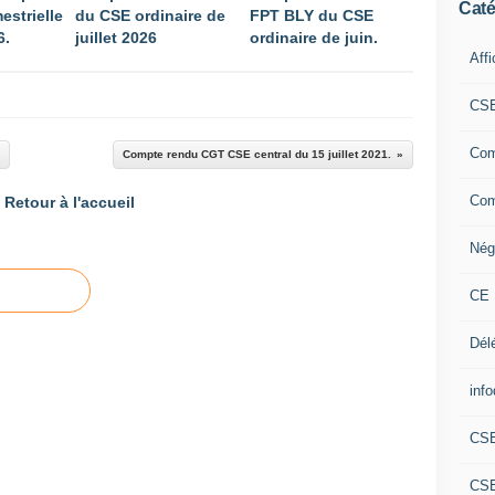
Caté
estrielle
du CSE ordinaire de
FPT BLY du CSE
6.
juillet 2026
ordinaire de juin.
Aff
CS
Com
Compte rendu CGT CSE central du 15 juillet 2021.
Com
Retour à l'accueil
Nég
CE 
Dél
info
CS
CS