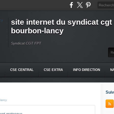
site internet du syndicat cgt 
bourbon-lancy
Syndicat CGT FPT
CSE CENTRAL
CSE EXTRA
INFO DIRECTION
N
Suiv
-lancy
ient grotesque