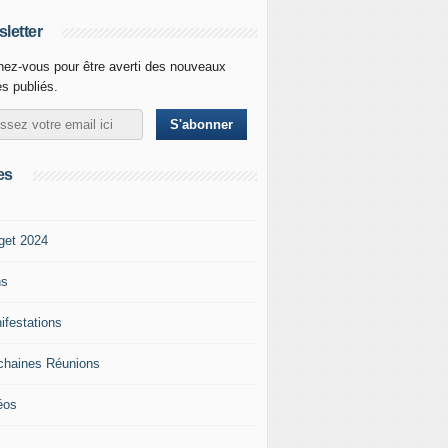
letter
ez-vous pour être averti des nouveaux
es publiés.
es
get 2024
ns
ifestations
chaines Réunions
éos