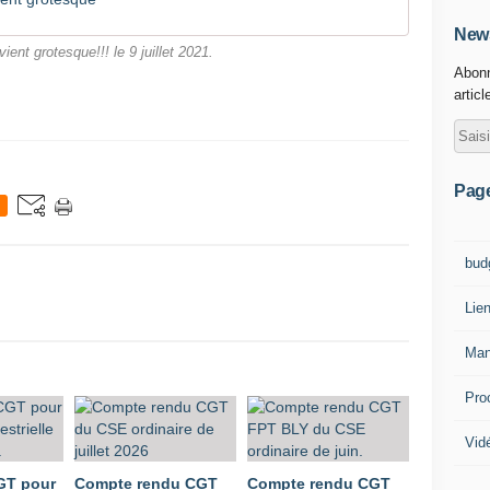
News
vient grotesque!!! le 9 juillet 2021.
Abonn
articl
Pag
bud
Lie
Man
Pro
Vid
GT pour
Compte rendu CGT
Compte rendu CGT