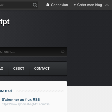
Connexion
+
Créer mon blog
fpt
AO
CSSCT
CONTACT
ez-moi
S'abonner au flux RSS
https://www.syndicat-cgt-fpt.com/rss