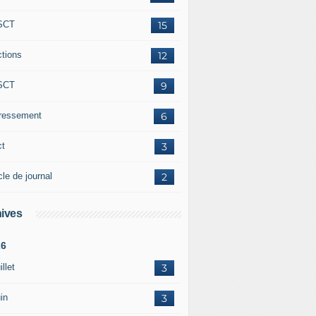
SCT
15
ctions
12
SCT
9
éressement
6
ct
3
cle de journal
2
ives
26
illet
3
in
3