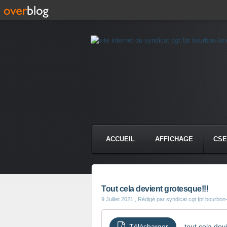
ACCUEIL
AFFICHAGE
CSE
Tout cela devient grotesque!!!
9 Juillet 2021
, Rédigé par syndicat cgt fpt bourbon
Télécharger
tout cela dev