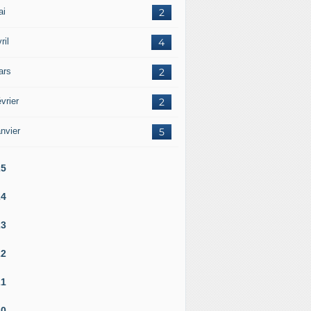
ai
2
ril
4
ars
2
vrier
2
nvier
5
25
24
23
22
21
20