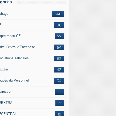
gories
ichage
346
E
86
pte rendu CE
77
ité Central d'Entreprise
64
ociations salariales
62
Extra
43
égués du Personnel
34
direction
22
EEXTRA
21
ECENTRAL
19