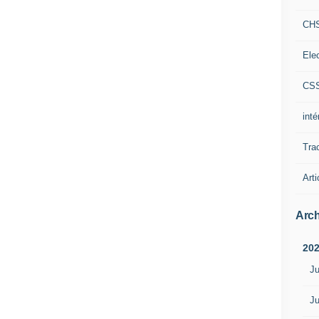
CH
Ele
CS
int
Tra
Arti
Arch
20
Ju
Ju