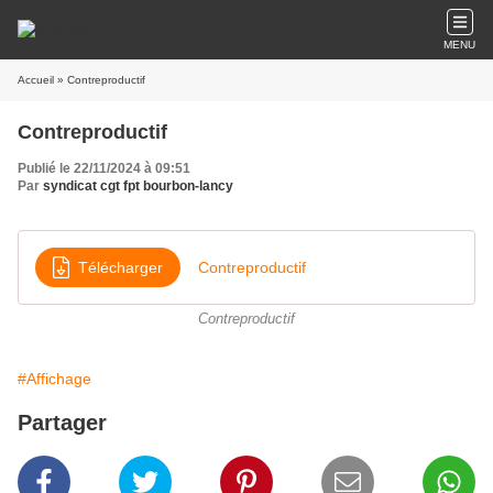
MENU
Accueil
» Contreproductif
Contreproductif
Publié le 22/11/2024 à 09:51
Par
syndicat cgt fpt bourbon-lancy
Télécharger
Contreproductif
Contreproductif
#Affichage
Partager