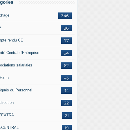
gories
ichage
346
E
86
pte rendu CE
77
ité Central d'Entreprise
64
ociations salariales
62
Extra
43
égués du Personnel
34
direction
22
EEXTRA
21
ECENTRAL
19