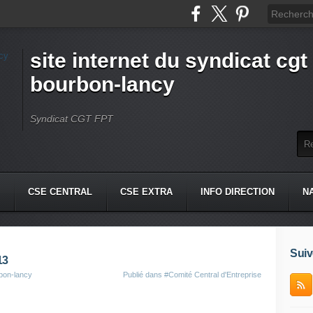
site internet du syndicat cgt 
bourbon-lancy
Syndicat CGT FPT
CSE CENTRAL
CSE EXTRA
INFO DIRECTION
N
Suiv
13
rbon-lancy
Publié dans
#Comité Central d'Entreprise