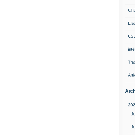
CH
Ele
CS
int
Tra
Arti
Arch
20
Ju
Ju