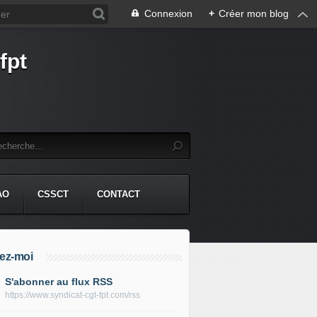
Connexion
+
Créer mon blog
fpt
AO
CSSCT
CONTACT
ez-moi
S'abonner au flux RSS
https://www.syndicat-cgt-fpt.com/rss