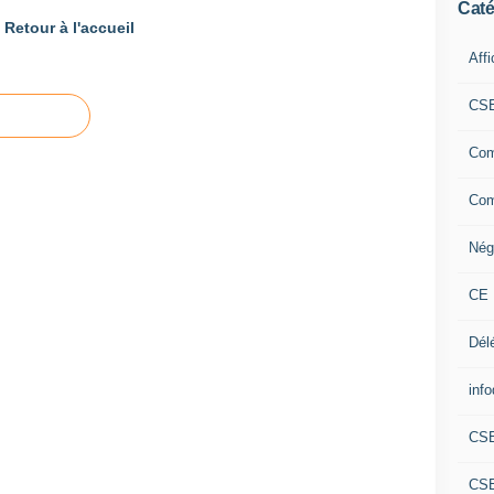
Caté
Retour à l'accueil
Aff
CS
Com
Com
Nég
CE 
Dél
info
CS
CS