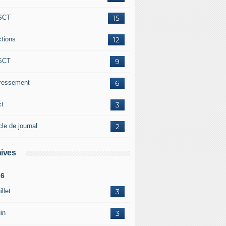
SCT
15
ctions
12
SCT
9
éressement
6
ct
3
cle de journal
2
ives
26
illet
3
in
3