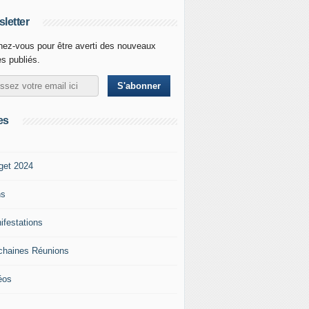
letter
ez-vous pour être averti des nouveaux
es publiés.
es
get 2024
ns
ifestations
chaines Réunions
éos