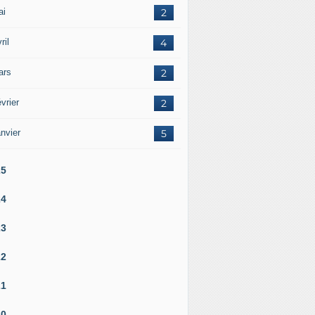
ai
2
ril
4
ars
2
vrier
2
nvier
5
25
24
23
22
21
20