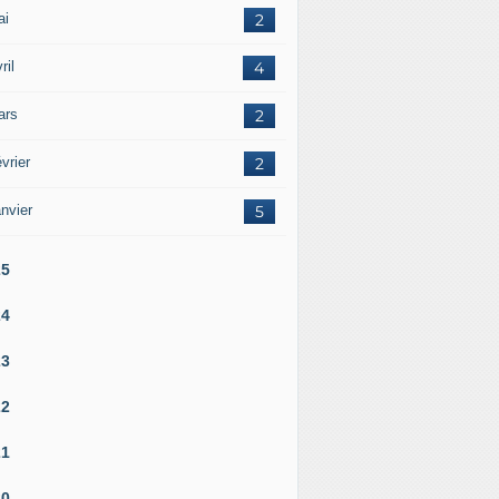
ai
2
ril
4
ars
2
vrier
2
nvier
5
25
24
23
22
21
20