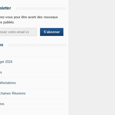
letter
ez-vous pour être averti des nouveaux
es publiés.
es
get 2024
ns
ifestations
chaines Réunions
éos