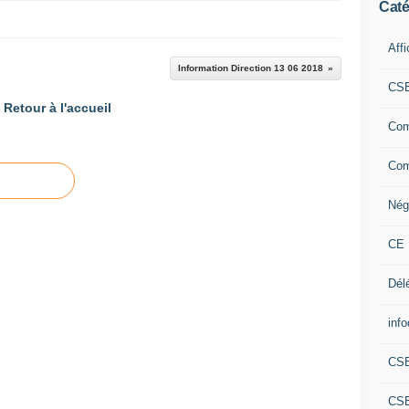
Caté
Aff
Information Direction 13 06 2018
CS
Retour à l'accueil
Com
Com
Nég
CE 
Dél
info
CS
CS