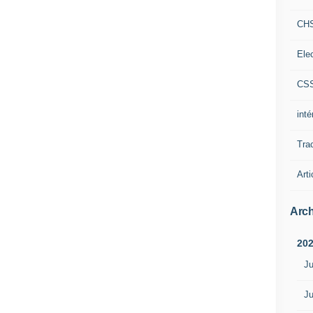
CH
Ele
CS
int
Tra
Arti
Arch
20
Ju
Ju