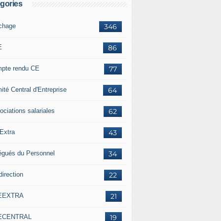
gories
ichage
346
E
86
pte rendu CE
77
ité Central d'Entreprise
64
ociations salariales
62
Extra
43
égués du Personnel
34
direction
22
EEXTRA
21
ECENTRAL
19