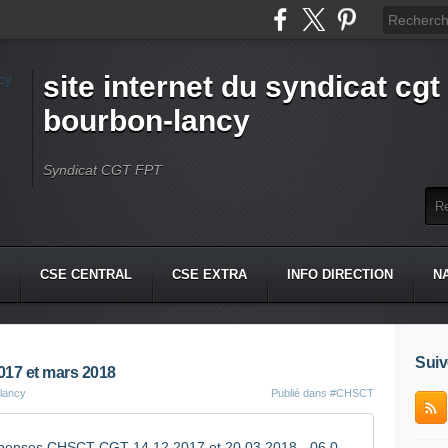
site internet du syndicat cgt 
bourbon-lancy
Syndicat CGT FPT
CSE CENTRAL
CSE EXTRA
INFO DIRECTION
N
Suiv
17 et mars 2018
-lancy
Publié dans
#CHSCT
Questions réponses CHSCT CGT 14 12 2017 et 20 03 2018 - 06 06 2018