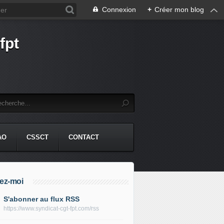
Connexion
+
Créer mon blog
fpt
AO
CSSCT
CONTACT
ez-moi
S'abonner au flux RSS
https://www.syndicat-cgt-fpt.com/rss