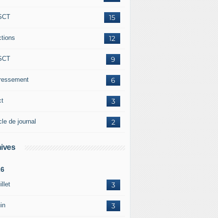
SCT
15
ctions
12
SCT
9
éressement
6
ct
3
cle de journal
2
ives
26
illet
3
in
3