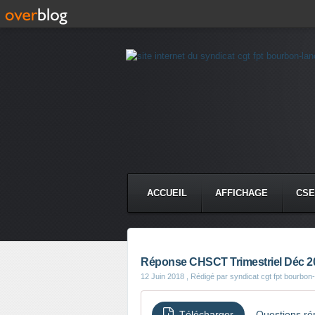
ACCUEIL
AFFICHAGE
CSE
Réponse CHSCT Trimestriel Déc 20
12 Juin 2018
, Rédigé par syndicat cgt fpt bourbon
Télécharger