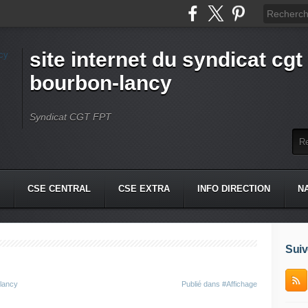
site internet du syndicat cgt 
bourbon-lancy
Syndicat CGT FPT
CSE CENTRAL
CSE EXTRA
INFO DIRECTION
N
Suiv
-lancy
Publié dans
#Affichage