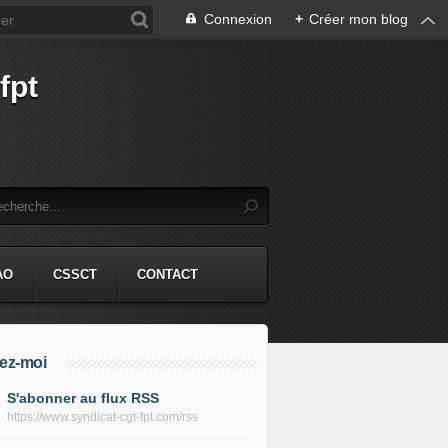
Connexion
+
Créer mon blog
fpt
AO
CSSCT
CONTACT
ez-moi
S'abonner au flux RSS
https://www.syndicat-cgt-fpt.com/rss