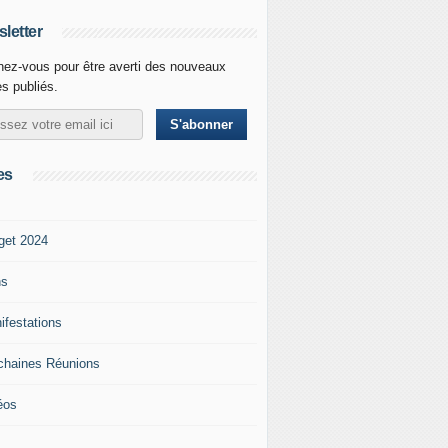
letter
ez-vous pour être averti des nouveaux
es publiés.
es
get 2024
ns
ifestations
chaines Réunions
éos