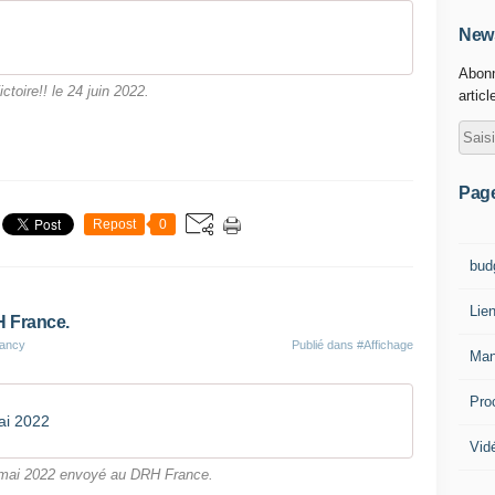
News
Abonn
ictoire!! le 24 juin 2022.
articl
Pag
Repost
0
bud
Lie
H France.
lancy
Publié dans
#Affichage
Man
Pro
ai 2022
Vid
 mai 2022 envoyé au DRH France.