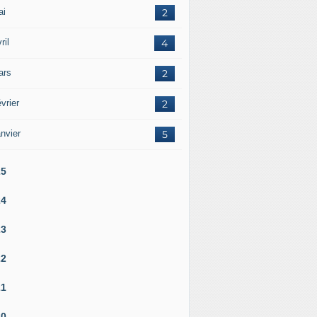
ai
2
ril
4
ars
2
vrier
2
nvier
5
25
24
23
22
21
20