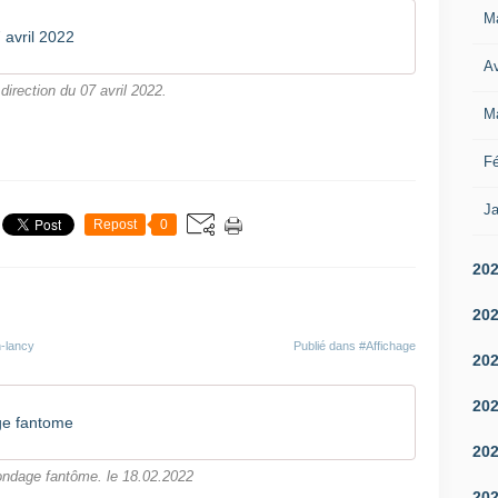
M
7 avril 2022
Av
 direction du 07 avril 2022.
M
Fé
Ja
Repost
0
20
20
n-lancy
Publié dans
#Affichage
20
20
ge fantome
20
ondage fantôme. le 18.02.2022
20