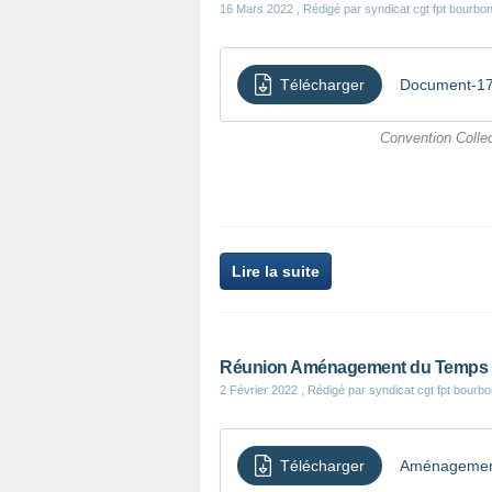
16 Mars 2022
, Rédigé par syndicat cgt fpt bourbo
Télécharger
Document-1
Convention Collec
Lire la suite
Réunion Aménagement du Temps de 
2 Février 2022
, Rédigé par syndicat cgt fpt bourb
Télécharger
Aménagement