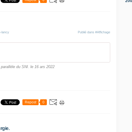
Repost
0
20
n-lancy
Publié dans
#Affichage
parallèle du SNI. le 16 ars 2022
Repost
0
rgie.