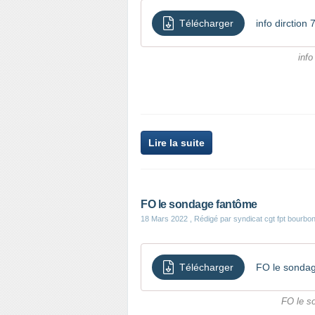
Télécharger
info dirction 
info
Lire la suite
FO le sondage fantôme
18 Mars 2022
, Rédigé par syndicat cgt fpt bourbo
Télécharger
FO le sonda
FO le s