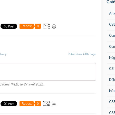
Caté
Aff
CS
Repost
0
Com
Com
-lancy
Publié dans
#Affichage
Nég
CE 
Dél
adres (PLB) le 27 avril 2022.
info
CS
Repost
0
CS