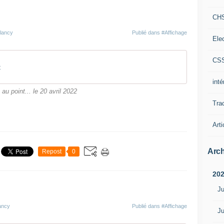
CH
-lancy
Publié dans
#Affichage
Ele
CS
t
int
au point... le 20 avril 2022
Tra
Arti
Arch
Repost
0
20
Ju
lancy
Publié dans
#Affichage
Ju