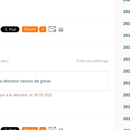
20
20
Repost
0
20
20
20
n-lancy
Publié dans
#Affichage
20
a direction heures de grève
20
20
yé à la direction. le 18 03 2022
20
20