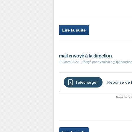
Lire la suite
mail envoyé à la direction.
18 Mars 2022
, Rédigé par syndicat cgt fpt bourbo
Télécharger
Réponse de l
mail envo