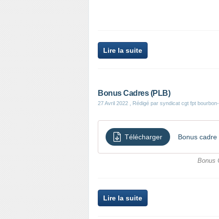
Lire la suite
Bonus Cadres (PLB)
27 Avril 2022
, Rédigé par syndicat cgt fpt bourbon
Télécharger
Bonus cadre
Bonus C
Lire la suite