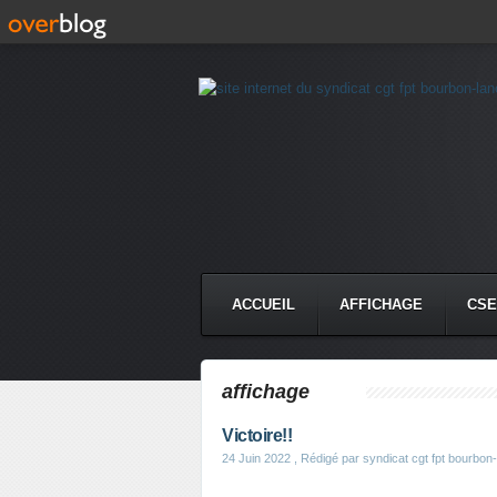
ACCUEIL
AFFICHAGE
CSE
affichage
Victoire!!
24 Juin 2022
, Rédigé par syndicat cgt fpt bourbon