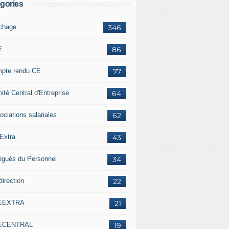
gories
ichage
346
E
86
pte rendu CE
77
ité Central d'Entreprise
64
ociations salariales
62
Extra
43
égués du Personnel
34
direction
22
EEXTRA
21
ECENTRAL
19